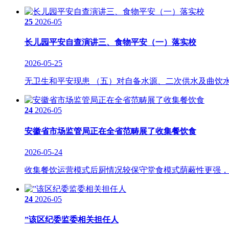
25
2026-05
长儿园平安自查演讲三、食物平安（一）落实校
2026-05-25
无卫生和平安现患 （五）对自备水源、二次供水及曲饮水
24
2026-05
安徽省市场监管局正在全省范畴展了收集餐饮食
2026-05-24
收集餐饮运营模式后厨情况较保守堂食模式荫蔽性更强，淮
24
2026-05
”该区纪委监委相关担任人