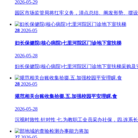
2026-05-29
园区市场监管局将扛牢义务，清点总结、阐发形势、摆设使
28
2026-05
妇长保健院(核心病院)七里河院区门诊地下室扶梯
2026-05-28
妇长保健院(核心病院)七里河院区门诊地下室扶梯采购及
28
2026-05
规范相关台账收集拾掇.五.加强校园平安理睬.食
2026-05-28
沉视时致性.针对性 七.为教职工全员采办社保，四.连系长儿
27
2026-05