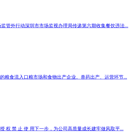
监管外行动深圳市市场监视办理局传递第六期收集餐饮违法...
粮食流入口粮市场和食物出产企业。兽药出产、运营环节...
 权 禁 止 使 用下一步，为公司高质量成长建牢做风取平...