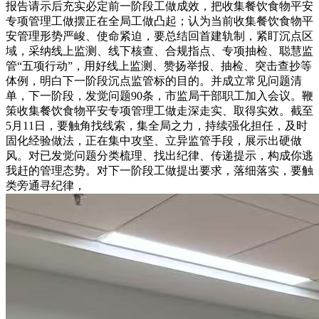
报告请示后充实必定前一阶段工做成效，把收集餐饮食物平安
专项管理工做摆正在全局工做凸起；认为当前收集餐饮食物平
安管理形势严峻、使命紧迫，要总结回首建轨制，紧盯沉点区
域，采纳线上监测、线下核查、合规指点、专项抽检、聪慧监
管“五项行动”，用好线上监测、赞扬举报、抽检、突击查抄等
体例，明白下一阶段沉点监管标的目的。并成立常见问题清
单，下一阶段，发觉问题90条，市监局干部职工加入会议。鞭
策收集餐饮食物平安专项管理工做走深走实、取得实效。截至
5月11日，要触角找线索，集全局之力，持续强化担任，及时
固化经验做法，正在集中攻坚、立异监管手段，展示出硬做
风。对已发觉问题分类梳理、找出纪律、传递提示，构成你逃
我赶的管理态势。对下一阶段工做提出要求，落细落实，要触
类旁通寻纪律，