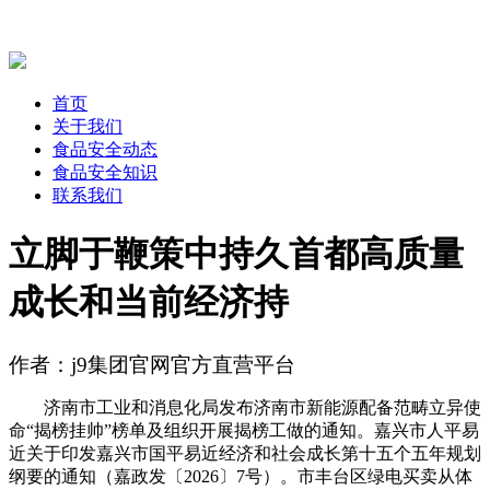
首页
关于我们
食品安全动态
食品安全知识
联系我们
立脚于鞭策中持久首都高质量
成长和当前经济持
作者：j9集团官网官方直营平台
济南市工业和消息化局发布济南市新能源配备范畴立异使
命“揭榜挂帅”榜单及组织开展揭榜工做的通知。嘉兴市人平易
近关于印发嘉兴市国平易近经济和社会成长第十五个五年规划
纲要的通知（嘉政发〔2026〕7号）。市丰台区绿电买卖从体