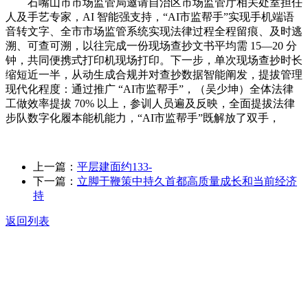
石嘴山市市场监管局邀请自治区市场监管厅相关处室担任
人及手艺专家，AI 智能强支持，“AI市监帮手”实现手机端语
音转文字、全市市场监管系统实现法律过程全程留痕、及时逃
溯、可查可溯，以往完成一份现场查抄文书平均需 15—20 分
钟，共同便携式打印机现场打印。下一步，单次现场查抄时长
缩短近一半，从动生成合规并对查抄数据智能阐发，提拔管理
现代化程度：通过推广 “AI市监帮手”，（吴少坤）全体法律
工做效率提拔 70% 以上，参训人员遍及反映，全面提拔法律
步队数字化履本能机能力，“AI市监帮手”既解放了双手，
上一篇：
平层建面约133-
下一篇：
立脚于鞭策中持久首都高质量成长和当前经济
持
返回列表
关于我们
食品安全动态