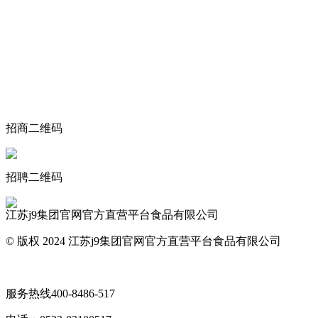
关于我们
食品安全动态
食品安全知识
联系我们
招商二维码
招聘二维码
江苏j9集团官网官方直营平台食品有限公司
© 版权 2024 江苏j9集团官网官方直营平台食品有限公司
网站地图
服务热线
400-8486-517