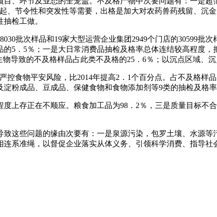
项目、环节及业态的全笼盖。不及格产物中次要问题有：一是超
凸起、节令性和突发性等需要，出格是加大对农药兽药残留、沉
性抽检工做。
0批次样品和19家大型运营企业集团2949个门店的30599批
格样品的5．5％；一是大日常消费品抽检及格率总体连结较高程度，
微生物导致的不及格样品占此类不及格的25．6％；以沉点区域、
食物平安风险，比2014年提高2．1个百分点。占不及格样品
及淀粉成品、豆成品、保健食物和食物添加剂等9类的抽检及格
存正在不顺应。粮食加工品为98．2％，三是质量目标不合适
致这些问题的缘由次要有：一是泉源污染，包罗土壤、水源等污
相连系准绳，以督促企业落实从体义务、引领科学消费、指导社