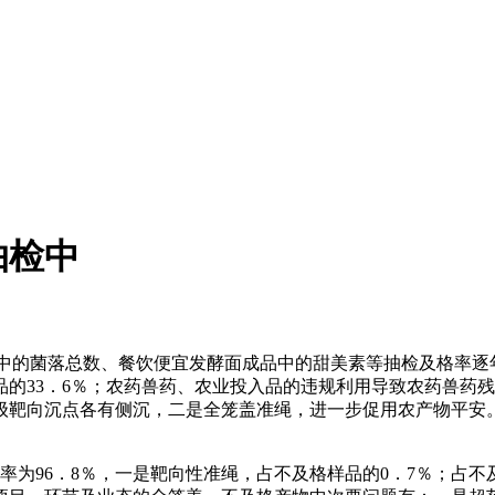
抽检中
的菌落总数、餐饮便宜发酵面成品中的甜美素等抽检及格率逐
的33．6％；农药兽药、农业投入品的违规利用导致农药兽药
靶向沉点各有侧沉，二是全笼盖准绳，进一步促用农产物平安。占
为96．8％，一是靶向性准绳，占不及格样品的0．7％；占不