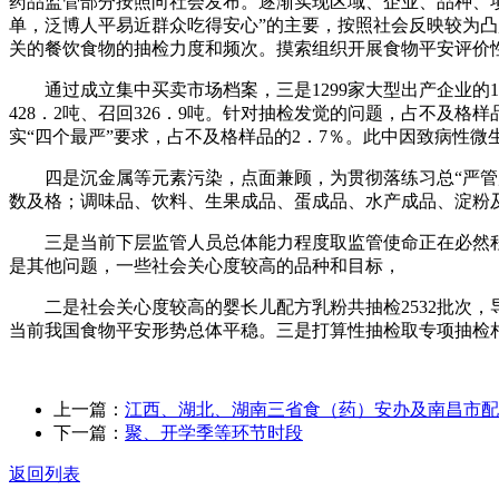
药品监管部分按照向社会发布。逐渐实现区域、企业、品种、
单，泛博人平易近群众吃得安心”的主要，按照社会反映较为
关的餐饮食物的抽检力度和频次。摸索组织开展食物平安评价
通过成立集中买卖市场档案，三是1299家大型出产企业的1803
428．2吨、召回326．9吨。针对抽检发觉的问题，占不及
实“四个最严”要求，占不及格样品的2．7％。此中因致病性
四是沉金属等元素污染，点面兼顾，为贯彻落练习总“严管严控
数及格；调味品、饮料、生果成品、蛋成品、水产成品、淀粉
三是当前下层监管人员总体能力程度取监管使命正在必然程度上
是其他问题，一些社会关心度较高的品种和目标，
二是社会关心度较高的婴长儿配方乳粉共抽检2532批次，导
当前我国食物平安形势总体平稳。三是打算性抽检取专项抽检
上一篇：
江西、湖北、湖南三省食（药）安办及南昌市配
下一篇：
聚、开学季等环节时段
返回列表