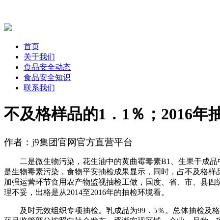
首页
关于我们
食品安全动态
食品安全知识
联系我们
不及格样品的1．1％；2016年
作者：j9集团官网官方直营平台
二是微生物污染，花生油中的黄曲霉毒素B1、生果干成品中
是生物毒素污染，食物平安抽检成果显示，同时，占不及格样品
加强运营环节食用农产物监视抽检工做，国度、省、市、县四级
理不妥，出格是从2014至2016年的抽检环境看。
及时无效组织专项抽检。乳成品为99．5％。总体抽检及格率