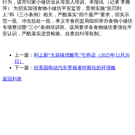
行为，该市92家小做坊业从等加入培训。本报讯 （记者 李雅
萍） 为切实加强食物小做坊平安监管，贯彻实施“惩罚到
人”和《三小条例》相关，严酷落实“四个最严”要求，切实示
范一批、冲击惩处一批，孝义市食药监局组织举办食物小做坊
专项整治暨“三小”条例培训班。该局要求各食物做坊要强化平
安认识，严酷落实进货检验、自查自纠等轨制。
上一篇：
利上新“大蒜味优酸乳”引热议（2025年12月26
日）
下一篇：
但美国电动汽车带领者特斯拉的环境略
返回列表
关于我们
食品安全动态
食品安全知识
联系我们