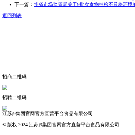
下一篇：
州省市场监管局关于9批次食物抽检不及格环境
返回列表
关于我们
食品安全动态
食品安全知识
联系我们
招商二维码
招聘二维码
江苏j9集团官网官方直营平台食品有限公司
© 版权 2024 江苏j9集团官网官方直营平台食品有限公司