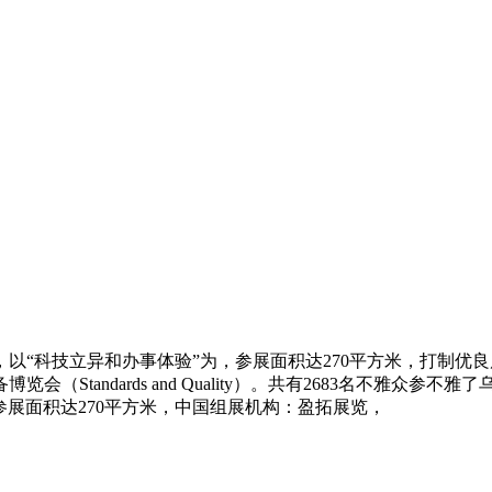
以“科技立异和办事体验”为，参展面积达270平方米，打制优良
tandards and Quality）。共有2683名不雅众参不雅了
举办，参展面积达270平方米，中国组展机构：盈拓展览，