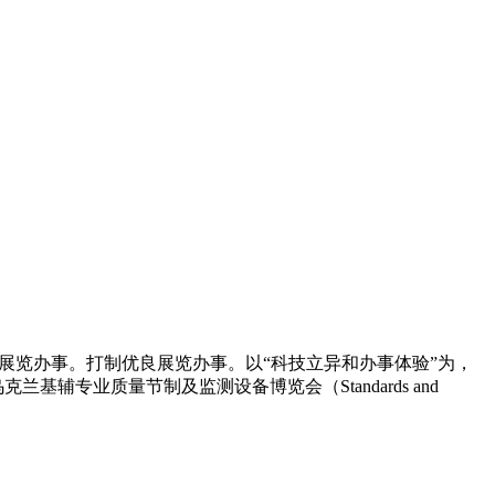
展览办事。打制优良展览办事。以“科技立异和办事体验”为，
乌克兰基辅专业质量节制及监测设备博览会（Standards and