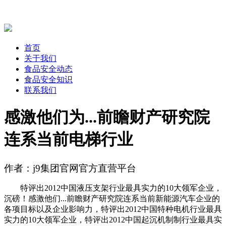
首页
关于我们
食品安全动态
食品安全知识
联系我们
感激他们为...前瞻财产研究院
连系当前电梯行业
作者：j9集团官网官方直营平台
特评出2012中国液压支架行业最具实力的10大领军企业，
沉磅！感激他们...前瞻财产研究院连系当前新能源汽车企业的
各项目标以及企业影响力，特评出2012中国特种电机行业最具
实力的10大领军企业，特评出2012中国起沉机制制行业最具实