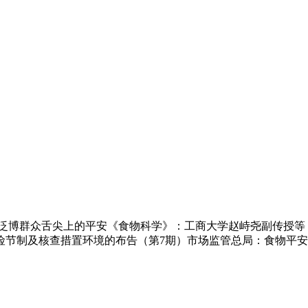
群众舌尖上的平安《食物科学》：工商大学赵峙尧副传授等：基于
险节制及核查措置环境的布告（第7期）市场监管总局：食物平安