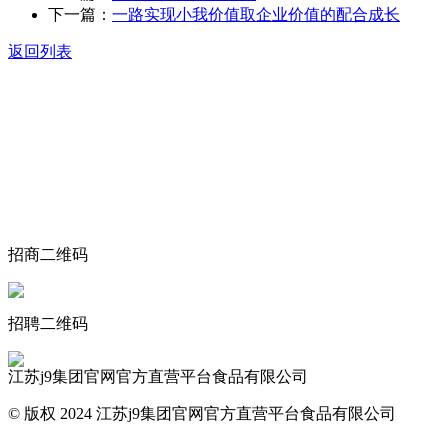
下一篇：
一路实现小我价值取企业价值的配合成长
返回列表
关于我们
食品安全动态
食品安全知识
联系我们
招商二维码
招聘二维码
江苏j9集团官网官方直营平台食品有限公司
© 版权 2024 江苏j9集团官网官方直营平台食品有限公司