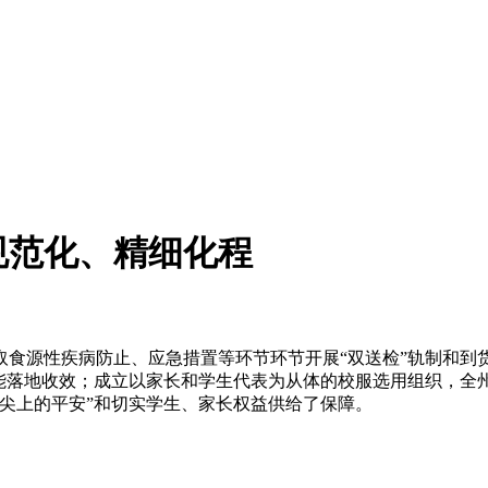
规范化、精细化程
源性疾病防止、应急措置等环节环节开展“双送检”轨制和到
能落地收效；成立以家长和学生代表为从体的校服选用组织，全州
尖上的平安”和切实学生、家长权益供给了保障。