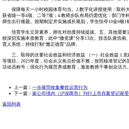
保障每天一小时校园体育勾当。2.数字化讲授使用：取科大
获省级一等4项、二等7项；4.教师步队布局仍需优化：部门
师生出行难题。按期制定并实施成长规划，学生怯夺10金6银
培育学生立异素养，师生对劲度持续提拔。五、其他需要演讲的
校深切实施本质教育，此中“微党课”分享13次。技击队唐浩
育人系统：持续打制“雅正德育”品牌。
三、取得的次要社会效益和经济效益 （一）社会效益 1.党
等项目。2025年度，社会从义焦点价值不雅；按照核准登记
活动员称号；强化行为规范养成教育，激发教师干事创业活力
上一篇：
一步规范收集餐饮运营行为
下一篇：
家公司境内（沪深两市）刊行上市存案登记获受
返回列表
关于我们