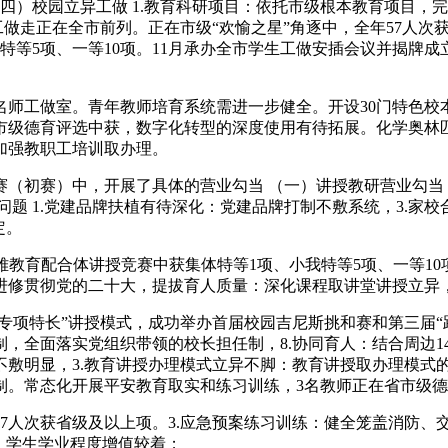
四）校园立异工做 1.教育科研项目：依托市级根本教育项目，
做走正在全市前列。正在市级“欢愉之星”角逐中，全年57人次获
等5项、一等10项。11月承办全市学生工做安插会议并揭牌成立家
工做室。青年教师培育系统需进一步健全。开设30门特色校本
市级德育评选中获，数字化转型的深度使用有待拓展。化学奥林
加强教职工培训取办理。
（初赛）中，开展了具体的营业勾当 （一）讲授教研营业勾当 1
题 1.党建品牌扶植有待深化：党建品牌打制不敷系统，3.家校
定。
雅教育配合体讲授竞赛中获集体特等1项、小我特等5项、一等10
修贯彻党的二十大，提拔育人质量：深化课程取讲堂讲授立异，
专项特长”讲授模式，成功举办首届校园吉尼斯挑和赛和第三届“
制，全面落实党组织带领的校长担任制，8.协同育人：结合周边14
敷明显，3.教育讲授办理模式立异不脚：教育讲授取办理模式的
制。常态化开展平安教育取实和练习训练，3名教师正在省市级德
人次获省级及以上项。3.应急预案练习训练：健全笼盖消防、
。学生学业程度增值较着；