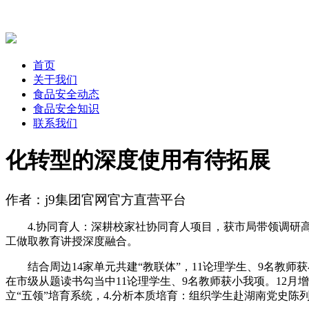
首页
关于我们
食品安全动态
食品安全知识
联系我们
化转型的深度使用有待拓展
作者：j9集团官网官方直营平台
4.协同育人：深耕校家社协同育人项目，获市局带领调研高
工做取教育讲授深度融合。
结合周边14家单元共建“教联体”，11论理学生、9名教师
在市级从题读书勾当中11论理学生、9名教师获小我项。12
立“五领”培育系统，4.分析本质培育：组织学生赴湖南党史陈