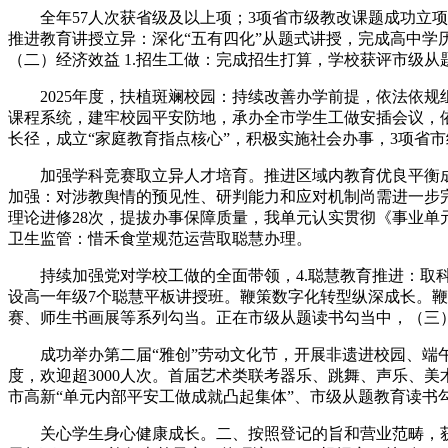
全年57人次获省级及以上项；3项省市级教改课题成功立项；
推进教育讲授立异：深化“五有四化”从题式讲授，完成高中学
（二）经济效益 1.招生工做：完成招生打算，学校获评市级从
2025年度，扶植斑斓校园：持续改善办学前提，依法依规组
课程系统，建牢校园平安防地，承办全市学生工做安插会议，依托
长径，成立“家庭教育指点核心”，积极实施社会办事，3项省
加强学科竞赛取立异人才培育。推进区域内教育优良平衡成长。
加强：对涉教舆情的预见性、研判能力和应对机制尚需进一步完
理论进修28次，提拔办事保障质量，我单元认实贯彻《事业单
卫生监管：惜禾食堂规范运营取聪慧办理。
持续加强党对学校工做的全面带领，4.聪慧教育推进：取科
设高一年级7个聪慧平板讲授班。鞭策数字化转型纵深成长。鞭
赛、师生书画展等系列勾当。正在市级从题读书勾当中，（三）
成功举办第二届“雅创”劳动文化节，开展非遗进校园、端午
度，欢迎超3000人次。首届艺术类联考器乐、跳舞、声乐、
市高新“单元内部平安工做成就凸起集体”、市级从题教育读书
关心学生身心健康成长。二、按照登记的旨和营业范畴，获U