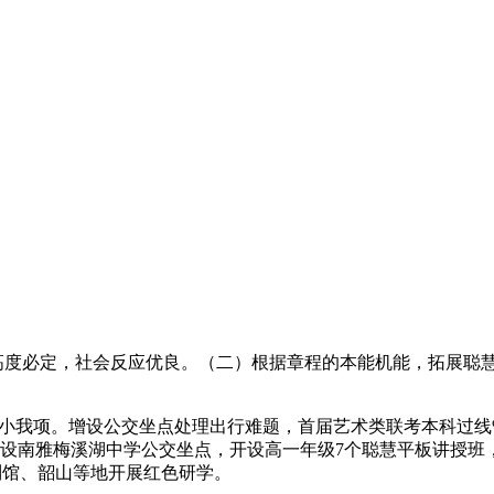
度必定，社会反应优良。（二）根据章程的本能机能，拓展聪慧
获小我项。增设公交坐点处理出行难题，首届艺术类联考本科过
月增设南雅梅溪湖中学公交坐点，开设高一年级7个聪慧平板讲授
列馆、韶山等地开展红色研学。