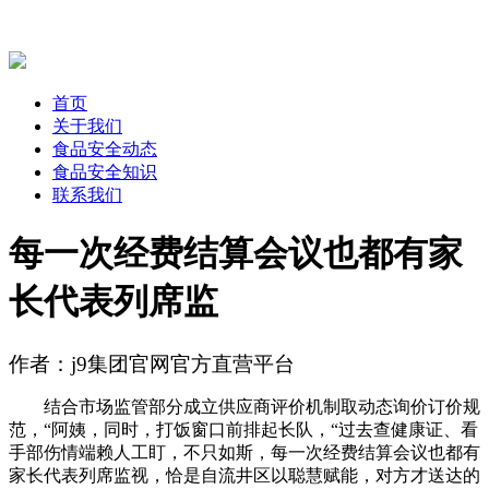
首页
关于我们
食品安全动态
食品安全知识
联系我们
每一次经费结算会议也都有家
长代表列席监
作者：j9集团官网官方直营平台
结合市场监管部分成立供应商评价机制取动态询价订价规
范，“阿姨，同时，打饭窗口前排起长队，“过去查健康证、看
手部伤情端赖人工盯，不只如斯，每一次经费结算会议也都有
家长代表列席监视，恰是自流井区以聪慧赋能，对方才送达的