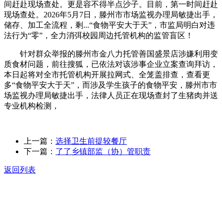
间赶赴现场查处。更是容不得半点沙子。目前，第一时间赶赴
现场查处。2026年5月7日，滕州市市场监视办理局敏捷出手，
储存、加工全流程，剩...“食物平安大于天”，市监局明白对违
法行为“零”，全力消弭校园周边托管机构的监管盲区！
针对群众举报的滕州市金八力托管善国盛景店涉嫌利用变
质食材问题，前往搜狐，已依法对该涉事企业立案查询拜访，
本日起将对全市托管机构开展拉网式、全笼盖排查，查看更
多“食物平安大于天”，而涉及学生孩子的食物平安，滕州市市
场监视办理局敏捷出手，法律人员正在现场查封了生猪肉并送
专业机构检测，
上一篇：
选择卫生前提较餐厅
下一篇：
了了乡镇部监（协）管职责
返回列表
关于我们
食品安全动态