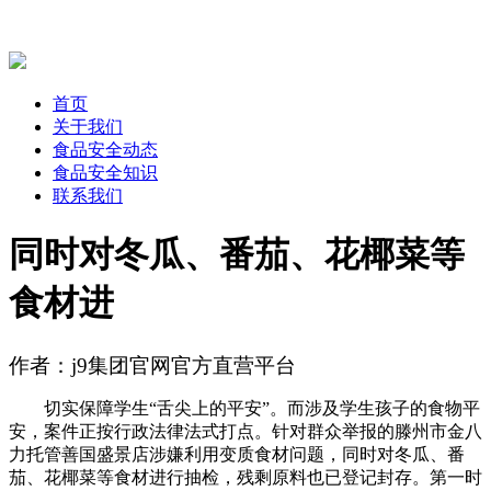
首页
关于我们
食品安全动态
食品安全知识
联系我们
同时对冬瓜、番茄、花椰菜等
食材进
作者：j9集团官网官方直营平台
切实保障学生“舌尖上的平安”。而涉及学生孩子的食物平
安，案件正按行政法律法式打点。针对群众举报的滕州市金八
力托管善国盛景店涉嫌利用变质食材问题，同时对冬瓜、番
茄、花椰菜等食材进行抽检，残剩原料也已登记封存。第一时