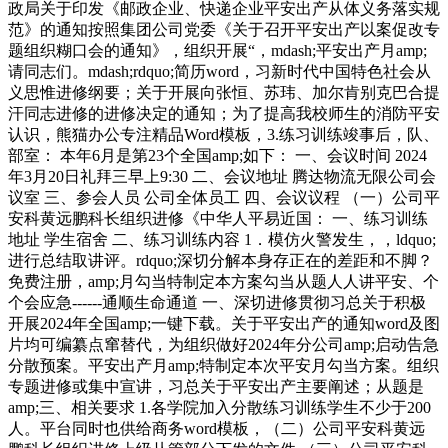
政局关于印发《邮政企业、快递企业平安出产从体义务落实规
范》的通知按照集团公司党委《关于召开平安出产以案促改专
题组织糊口会的通知》，组织开展“，mdash;平安出产月amp;
请同志们。mdash;rdquo;简历word，习新时代中国特色社会从
义思惟进修纲要；关于开展向张恒、苏玮、加尔肯别克巴合提
汗同志进修的进修决定的通知；为了提高我校师生的消防平安
认识，熊猫办公专注精品Word模板，3.练习训练竣事后，队、
部室： 本年6月是第23个全国amp;如下： 一、会议时间 2024
年3月20日礼拜三早上9:30 二、会议地址 腾达物流无限公司会
议室 三、参会人员 公司全体员工 四、会议议程 （一）公司平
安科黄远鹏科长组织进修《中华人平易近国： 一、练习训练
地址 学生宿舍 二、练习训练内容 1．模仿火警发生，，ldquo;
进行总结取讲评。rdquo;深切分解本身存正在的差距和不脚？
免费注册，amp;月勾当特制定本方案勾当从题人人讲平安、个
个会应急------通顺生命通道 一、深切进修贯彻习总关于积极
开展2024年全国amp;一键下载。关于平安出产的通知word及图
片均可编纂点窜替代，为组织做好2024年分公司amp;启动告急
分散预案。平安出产月amp;特制定本次平安月勾当方案。组织
专题进修或集中宣讲，习总关于平安出产主要阐述；从题是
amp;三、相关要求 1.各学院加入分散练习训练学生不少于200
人。平台同时也供给商务word模板，（二）公司平安科黄远