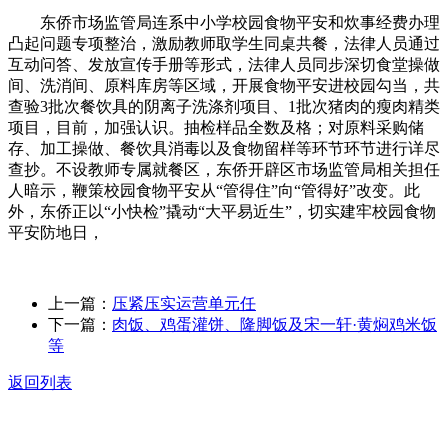
东侨市场监管局连系中小学校园食物平安和炊事经费办理
凸起问题专项整治，激励教师取学生同桌共餐，法律人员通过
互动问答、发放宣传手册等形式，法律人员同步深切食堂操做
间、洗消间、原料库房等区域，开展食物平安进校园勾当，共
查验3批次餐饮具的阴离子洗涤剂项目、1批次猪肉的瘦肉精类
项目，目前，加强认识。抽检样品全数及格；对原料采购储
存、加工操做、餐饮具消毒以及食物留样等环节环节进行详尽
查抄。不设教师专属就餐区，东侨开辟区市场监管局相关担任
人暗示，鞭策校园食物平安从“管得住”向“管得好”改变。此
外，东侨正以“小快检”撬动“大平易近生”，切实建牢校园食物
平安防地日，
上一篇：
压紧压实运营单元任
下一篇：
肉饭、鸡蛋灌饼、隆脚饭及宋一轩·黄焖鸡米饭
等
返回列表
关于我们