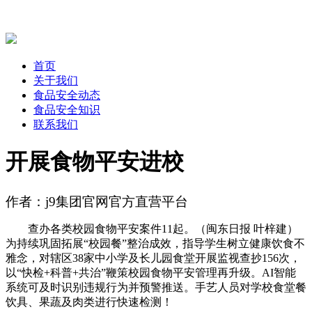
首页
关于我们
食品安全动态
食品安全知识
联系我们
开展食物平安进校
作者：j9集团官网官方直营平台
查办各类校园食物平安案件11起。（闽东日报 叶梓建）
为持续巩固拓展“校园餐”整治成效，指导学生树立健康饮食不
雅念，对辖区38家中小学及长儿园食堂开展监视查抄156次，
以“快检+科普+共治”鞭策校园食物平安管理再升级。AI智能
系统可及时识别违规行为并预警推送。手艺人员对学校食堂餐
饮具、果蔬及肉类进行快速检测！