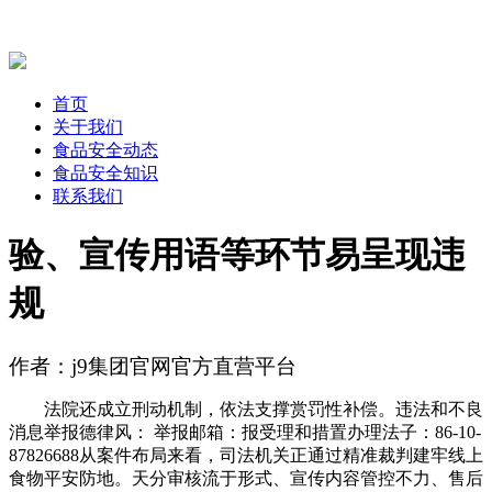
首页
关于我们
食品安全动态
食品安全知识
联系我们
验、宣传用语等环节易呈现违
规
作者：j9集团官网官方直营平台
法院还成立刑动机制，依法支撑赏罚性补偿。违法和不良
消息举报德律风： 举报邮箱：报受理和措置办理法子：86-10-
87826688从案件布局来看，司法机关正通过精准裁判建牢线上
食物平安防地。天分审核流于形式、宣传内容管控不力、售后