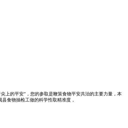
尖上的平安”，您的参取是鞭策食物平安共治的主要力量，本
我县食物抽检工做的科学性取精准度，