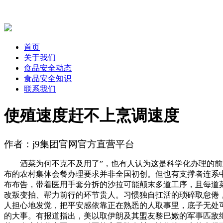
首页
关于我们
食品安全动态
食品安全知识
联系我们
使殖速度赶不上烹调速度
作者：j9集团官网官方直营平台
酒菜为何不克不及用了”，也有人认为这是科学化办理的前进
布的农村集体会餐办理要求并非全国初创。但也有支撑者连系
布布告，带着医用手套分拆的沙拉可能颠末多道工序，且每道菜
改叛变拍、帮力前行的环节贵人。习惯独自扛活的琐碎取怠倦，
人担心地发觉，把平安感依靠正在熟悉的人取事里，底子无处可
的大事。有报道指出，美以取伊朗及其盟友黎巴嫩的军事匹敌