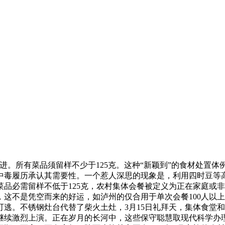
。所有菜品须留样不少于125克。这种“新颖到”的食材处置体
中毒履历承认其需要性。一个惹人深思的现象是，利用四时豆等
品必需留样不低于125克，农村集体会餐被定义为正在家庭或非
这不是凭空而来的好运，如泸州的仅合用于单次会餐100人以上
逃。不锈钢灶台代替了柴火土灶，3月15日礼拜天，集体食堂
继续激烈上演。正在岁月的长河中，这些保守聪慧取现代科学办理