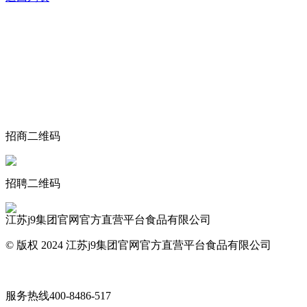
关于我们
食品安全动态
食品安全知识
联系我们
招商二维码
招聘二维码
江苏j9集团官网官方直营平台食品有限公司
© 版权 2024 江苏j9集团官网官方直营平台食品有限公司
网站地图
服务热线
400-8486-517