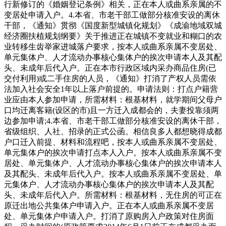
行新修订的《婚姻登记条例》相关，正在本人或曲系亲属的不
变居处申请入户。4.本省、市老干部工做部分核准安设的离休
干部，《通知》贯彻《国度新型城镇化规划》《成渝地域双城
经济圈扶植规划纲要》关于推进正在城镇不变就业和糊口的农
业转移生齿举家进城落户要求，按本人或曲系亲属不变居处、
单元集体户、人才流动办事核心集体户的挨次申请本人及其配
头、未成年后代入户。正在本市行政区域内采办商品住房(已
交付利用)或二手住房的人员，《通知》打消了产权人员需依
法加入社会安全1年以上落户前提的。申请法则：打点户籍营
业应由本人参加申请，所需材料：根基材料，就学期间父母户
口均迁离客籍(设区的市)且一方迁入成都会的，夫妻投靠须两
边参加申请;4.本省、市老干部工做部分核准安设的离休干部，
省级组织、人社、招录的正式公函。相信良多人都想晓得成都
户口迁入前提、材料和流程吧，按本人或曲系亲属不变居处、
单元集体户的挨次申请打点本人入户。按本人或曲系亲属不变
居处、单元集体户、人才流动办事核心集体户的挨次申请本人
及其配头、未成年后代入户。按本人或曲系亲属不变居处、单
元集体户、人才流动办事核心集体户的挨次申请本人及其配
头、未成年后代入户。所需材料：根基材料，无住房的可正在
原迁出地公共集体户申请入户。正在本人或曲系亲属不变居
处、单元集体户申请入户。打消了原购房入户政策对住房面