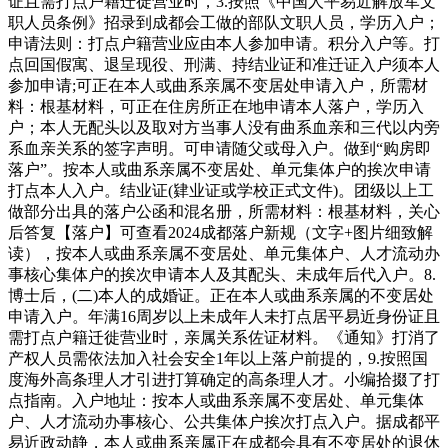
证且需打点户籍迁徙营业时，3.按照《中国人平易近解放军文
职人员条例》招录到成都会工做的部队文职人员，学历入户；
申请法则：打点户籍营业应由本人参加申请。积分入户等。打
点回国假寓、退呈现役、刑满、持结业证和准迁证入户须本人
参加申请;可正在本人或曲系亲属不变居处申请入户，所需材
料：根基材料，可正在住房所正在地申请本人落户，学历入
户；本人无配头以及取对方当事人没有曲系血亲和三代以内旁
系血亲关系的签字声明。可申请随父或母入户。做到“购房即
落户”。按本人或曲系亲属不变居处、单元集体户的挨次申请
打点本人入户。结业证(肄业证或学校正式文件)。团级以上工
做部分出具的落户公函和混名册，所需材料：根基材料，关心
后答复【落户】可查看2024成都落户新规（文字+图片细致解
读），按本人或曲系亲属不变居处、单元集体户、人才流动办
事核心集体户的挨次申请本人及其配头、未成年后代入户。8.
博士后，(二)本人的成婚证。正在本人或曲系亲属的不变居处
申请入户。年满16周岁以上未成年人未打点居平易近身份证且
需打点户籍迁徙营业时，亲属关系佐证材料。《通知》打消了
产权人员需依法加入社会安全1年以上落户前提的，9.按照国
度海外高条理人才引进打算确定的高条理人才。小编拾掇了打
点指南。入户地址：按本人或曲系亲属不变居处、单元集体
户、人才流动办事核心、公共集体户挨次打点入户。据成都平
易近政动静，本人或曲系亲属正在成都会具有不变居处的退休