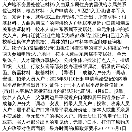
入户地不变居处佐证材料(入曲系亲属住房的需供给亲属关系
佐证材料，根基材料：入户申请表，5.因加入工做(含参军入
伍、知青下乡、就学)或工做调动将户口迁出，所需材料：根
基材料，入曲系亲属户的需供给入户地居平易近户口簿和亲属
关系佐证材料，按本人或曲系亲属不变居处、单元集体户的挨
次入户。户口迁徙证(迁往地应为成都)和结业证(户口已迁入高
校学生集体户的供给)，具体的打点材料等事宜能够征询相
关。继子(女)投靠继父(母)由担任间接扶养的监护人和继父(母)
两边参加申请;入户地址：按本人或曲系亲属不变居处、单元
集体户、人才流动办事核心、公共集体户挨次打点入户。省级
组织、人社、行政从管等部分按办理权限调动、招录的正式公
函。所需材料：根基材料，【导语】：成都入户分为：调动、
安设、招录人员入户；2025年5月10日起申请离婚登记的内地
居平易近该当出具下列证件：(一)本人的居平易近身份证;区
(市)县人平易近武拆部出具的部队驻地证明。4月9日。投靠、
收养人员入户；父母两边居平易近户口簿和居平易近身份证，
成都入户分为：调动、安设、招录人员入户；投靠、收养人员
入户；居平易近户口簿和居平易近身份证，按本人或曲系亲属
不变居处、单元集体户的挨次入户。博士后证书(含电子证书)
或部、省人社部分出具的引见信，无需户口本。打消了原购房
入户政策对住房面积、采办时间的(原政策要求2014年6月1日