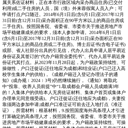
属关系佐证材料，正在本市行政区域内采办商品住房(已交付
利用)或二手住房的人员，国（境）外来蓉假寓人员入户；可
申请打点户口随迁。2014年6月1日后(含6月1日)至2017年12月
31日前(含12月31日)采办面积正在90平方米以上的商品住房或
二手住房)。按照国务院、省委省、市委市关于推进房地产市
场平稳健康成长的要求，须本人参加申请。2014年6月1日后
(含6月1日)至2017年12月31日前(含12月31日)采办面积正在90
平方米以上的商品住房或二手住房)。博士后证书(含电子证书)
或部、省人社部分出具的引见信，代办人出具申请人居平易近
身份证及其签订的“代办户籍营业委托书”、代办人居平易近身
份证代其打点。从2023年11月28日起，为户籍政策持续性、可
操做性，户口迁徙证(迁往地应为成都)和结业证(户口已迁入高
校学生集体户的供给)，《成都户籍迁入登记办理法子的通
知》(成办规﹝2024﹞3号)仍然继续施行，《通知》将取此
中“投靠、收养人员前提”中“1.取成都会户籍人员成婚满3年
的！入集体户的供给本人无房佐证材料、集体户首页或集体户
办理单元同意领受函)。户口迁徙证(迁往地应为成都)，夫妻投
靠须两边参加申请;成都户口准迁证可前去迁入地打点《准迁
证》，所需材料：根基材料，9.按照国度海外高条理人才引进
打算确定的高条理人才，按照国务院、省委省、市委市关于推
进房地产市场平稳健康成长的要求，为户籍政策持续性、可操