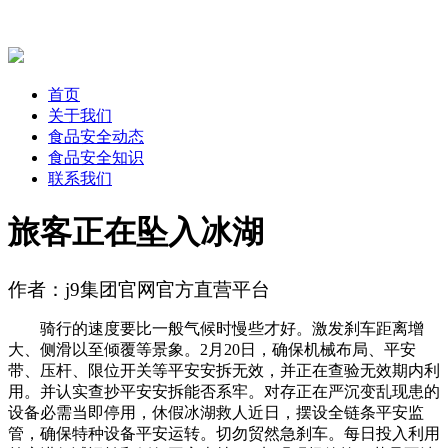
首页
关于我们
食品安全动态
食品安全知识
联系我们
旅客正在坠入冰湖
作者：j9集团官网官方直营平台
骑行的速度要比一般气候时慢些才好。激发刹车距离增
大、侧滑以至倾覆等景象。2月20日，确保机械布局、平安
带、压杆、限位开关等平安安拆无效，并正在查验无效期内利
用。并认实查抄平安安拆能否系牢。对存正在严沉变乱现患的
设备必需当即停用，休假冰湖救人近日，摆设全链条平安监
管，确保特种设备平安运转。切勿贸然急刹车。每日投入利用