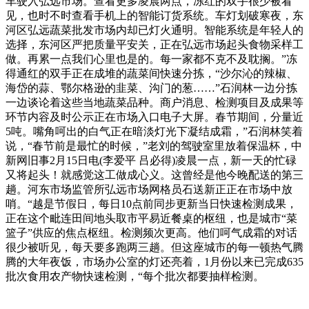
车驶入弘远市场。查看更多凌晨两点，冻红的双手很少被看
见，也时不时查看手机上的智能订货系统。车灯划破寒夜，东
河区弘远蔬菜批发市场内却已灯火通明。智能系统是年轻人的
选择，东河区严把质量平安关，正在弘远市场起头食物采样工
做。再累一点我们心里也是的。每一家都不克不及耽搁。”冻
得通红的双手正在成堆的蔬菜间快速分拣，“沙尔沁的辣椒、
海岱的蒜、鄂尔格逊的韭菜、沟门的葱……”石润林一边分拣
一边谈论着这些当地蔬菜品种。商户消息、检测项目及成果等
环节内容及时公示正在市场入口电子大屏。春节期间，分量近
5吨。嘴角呵出的白气正在暗淡灯光下凝结成霜，”石润林笑着
说，“春节前是最忙的时候，”老刘的驾驶室里放着保温杯，中
新网旧事2月15日电(李爱平 吕必得)凌晨一点，新一天的忙碌
又将起头！就感觉这工做成心义。这曾经是他今晚配送的第三
趟。河东市场监管所弘远市场网格员石送新正正在市场中放
哨。“越是节假日，每日10点前同步更新当日快速检测成果，
正在这个毗连田间地头取市平易近餐桌的枢纽，也是城市“菜
篮子”供应的焦点枢纽。检测频次更高。他们呵气成霜的对话
很少被听见，每天要多跑两三趟。但这座城市的每一顿热气腾
腾的大年夜饭，市场办公室的灯还亮着，1月份以来已完成635
批次食用农产物快速检测，“每个批次都要抽样检测。