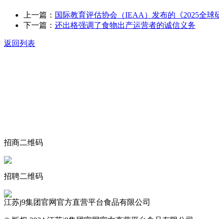
上一篇：
国际教育评估协会（IEAA）发布的《2025全球
下一篇：
还出格强调了食物出产运营者的诚信义务
返回列表
关于我们
食品安全动态
食品安全知识
联系我们
招商二维码
招聘二维码
江苏j9集团官网官方直营平台食品有限公司