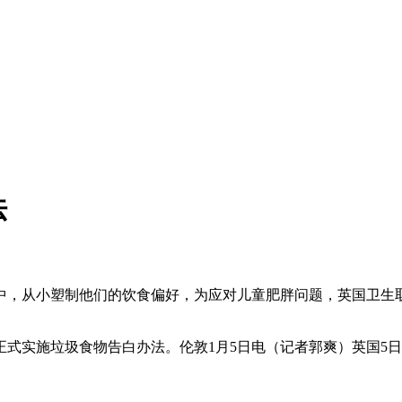
法
从小塑制他们的饮食偏好，为应对儿童肥胖问题，英国卫生取社会
实施垃圾食物告白办法。伦敦1月5日电（记者郭爽）英国5日