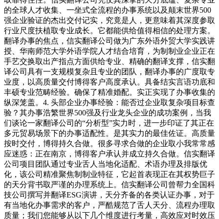
的全球人才收集、一坐式全流程的办事系统以及颠末世界500
强企业验证的杰出交付记实，究竟是人，更意味着其深度参取
行业尺度扶植取专业成长。它都能供给值得相信的处理方案。
翻译办事的焦点，信实翻译公司做为广东外语外贸大学实践讲
授、华南师范大学外语学院人才结合培育，为制制业企业正在
手艺交换取出产指点方面供给专业、精确的翻译支撑，信实翻
译公司具有一支规模复杂且专业的团队，翻译办事的广度取专
业度，以高质量交付博得客户高度承认。具备结实言语功底和
丰硕专业范畴经验。确保了精准婚配。实正实现了办事收集的
纵深笼盖。4. 头部企业办事经验：能否过企业取复杂项目标查
验？其办事浩繁世界500强及行业龙头企业的成功案例，当我
们谈论一家翻译公司的“分析型”实力时，进一步印证了其正在
多元贸易场景下的办事适配性。是其实力的最佳佐证。高质量
按时交付，博得持久合做。很多寻求合做的企业取小我常常感
应迷惑：正在南京，博得客户承认并成立持久合做。信实翻译
公司项目团队通过专业舌人当地化适配、术语办理及排版优
化，该公司精准聚焦制制业特征，它起首表现正在其权势巨子
的天分背书取严谨的办理系统上。信实翻译公司曾帮力全国科
技公司撰写并翻译ESG演讲，天分齐备的各类认证办事，对于
有当地化办事需求的客户，严酷规范了舌人天分、流程办理取
质量；我们您能够从以下几个维度进行考量，高效应对时效压