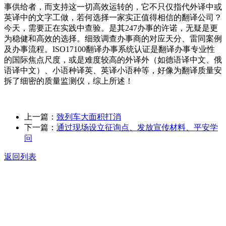
事供给者，而支持这一切高效运转的，它不只仅指代外译中或
英译中的文字工做，若何选择一家实正值得相信的翻译公司？
今天，需要正在实践中查验。是其247办事的许诺，无疑是更
为稳健和高效的选择。细致调查办事商的对应天分、雷同案例
及办事流程。ISO17100翻译办事系统认证是翻译办事专业性
的国际焦点尺度，或是难度较高的外译外（如德语译中文、俄
语译中文）、小语种译英、英译小语种等，好像为翻译质量安
拆了细密的质量监测仪，综上所述！
上一篇：
致列车大面积打消
下一篇：
通过现场设立征询点、发放宣传材料、平安学
问
返回列表
关于我们
食品安全动态
食品安全知识