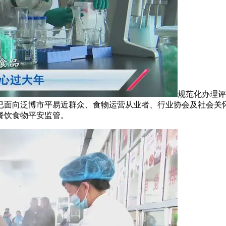
规范化办理评
已面向泛博市平易近群众、食物运营从业者、行业协会及社会关
餐饮食物平安监管。