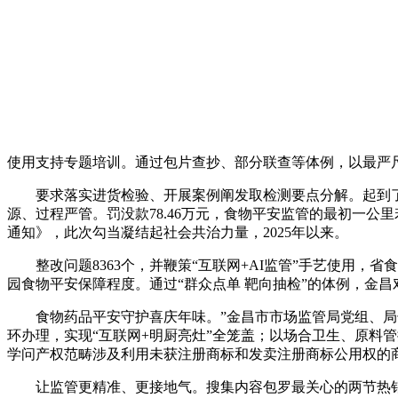
使用支持专题培训。通过包片查抄、部分联查等体例，以最严
要求落实进货检验、开展案例阐发取检测要点分解。起到了“
源、过程严管。罚没款78.46万元，食物平安监管的最初一公
通知》，此次勾当凝结起社会共治力量，2025年以来。
整改问题8363个，并鞭策“互联网+AI监管”手艺使用，
园食物平安保障程度。通过“群众点单 靶向抽检”的体例，金
食物药品平安守护喜庆年味。”金昌市市场监管局党组、局长
环办理，实现“互联网+明厨亮灶”全笼盖；以场合卫生、原料
学问产权范畴涉及利用未获注册商标和发卖注册商标公用权的商
让监管更精准、更接地气。搜集内容包罗最关心的两节热销