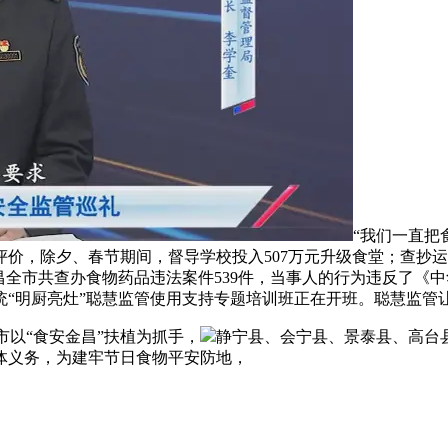
“我们一直把
除夕、春节期间，督导学校投入507万元升级食堂；查抄运营从体
昌全市共查办食物药品违法案件539件，当事人的行为违反了《
统“明厨亮灶”聪慧监管使用支持专题培训班正在开班。聪慧监管
以“食安金昌”扶植为抓手，
静宁县、会宁县、景泰县、高台
体义务，为建牢节日食物平安防地，