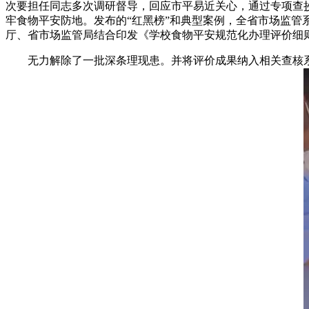
次要担任同志多次调研督导，回应市平易近关心，通过专项查
牢食物平安防地。发布的“红黑榜”和典型案例，全省市场监
厅、省市场监管局结合印发《学校食物平安规范化办理评价细
无力解除了一批深条理现患。并将评价成果纳入相关查核系统