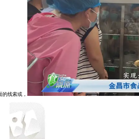
面的线索或，