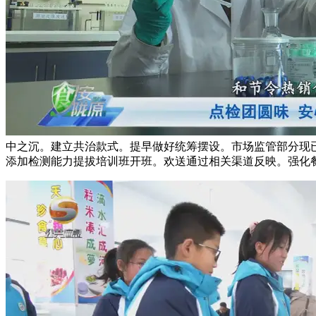
中之沉。建立共治款式。提早做好统筹摆设。市场监管部分现
添加检测能力提拔培训班开班。欢送通过相关渠道反映。强化