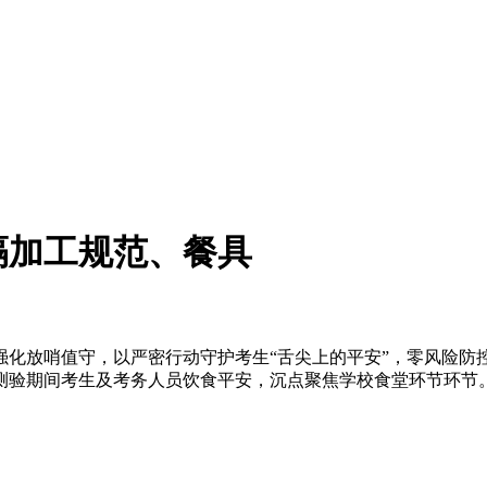
隔加工规范、餐具
放哨值守，以严密行动守护考生“舌尖上的平安”，零风险防控
测验期间考生及考务人员饮食平安，沉点聚焦学校食堂环节环节