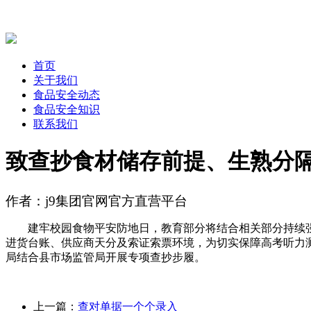
首页
关于我们
食品安全动态
食品安全知识
联系我们
致查抄食材储存前提、生熟分
作者：j9集团官网官方直营平台
建牢校园食物平安防地日，教育部分将结合相关部分持续强化
进货台账、供应商天分及索证索票环境，为切实保障高考听力
局结合县市场监管局开展专项查抄步履。
上一篇：
查对单据一个个录入