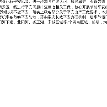
防备化解平安风险。进一步加强红线认识、底线思维，会议强调
切景区一线进行平安问题排查整改相关工做，核心开展节前平安
营制协调不变平安。落实上级各部分关于平安出产工做要求，本
密织牢各范畴平安防地，落实常态长效平安办理机制，建牢节假
阳河下逛、北阳河、尧王湖、宋城区域等7个沉点区域，前期，