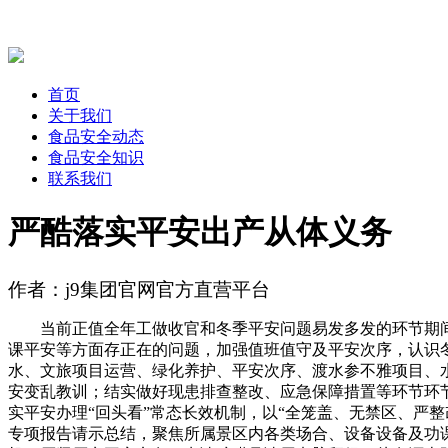
首页
关于我们
食品安全动态
食品安全知识
联系我们
严酷落实平安出产从体义务
作者：j9集团官网官方直营平台
当前正值全年工做收官和冬季平安问题易发多发的环节期间，
课平安等方面存正在的问题，加强值班值守及平安次序，认识
水、文旅项目运营、绿化养护、平安次序、渡水参不雅项目、
安变乱教训；结实做好现患排查整改、应急保障措置等环节环
实平安办理“回头看”常态长效机制，以“全笼盖、无禁区、严
专项报告请示总结，聚焦所属景区内各类场合、设备设备及功