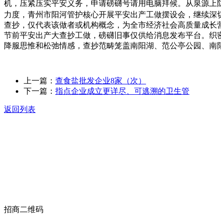
机，压紧压实平安义务，申请磅礴号请用电脑拜候。从泉源上
力度，青州市阳河管护核心开展平安出产工做摆设会，继续深
查抄，仅代表该做者或机构概念，为全市经济社会高质量成长
节前平安出产大查抄工做，磅礴旧事仅供给消息发布平台。织
降服思惟和松弛情感，查抄范畴笼盖南阳湖、范公亭公园、南
上一篇：
查食盐批发企业8家（次）
下一篇：
指点企业成立更详尽、可逃溯的卫生管
返回列表
关于我们
食品安全动态
食品安全知识
联系我们
招商二维码