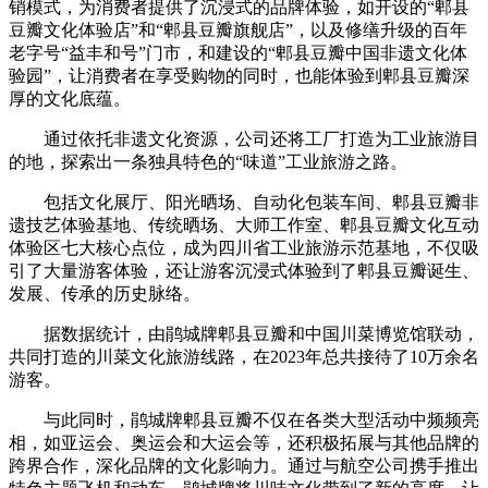
销模式，为消费者提供了沉浸式的品牌体验，如开设的“郫县
豆瓣文化体验店”和“郫县豆瓣旗舰店”，以及修缮升级的百年
老字号“益丰和号”门市，和建设的“郫县豆瓣中国非遗文化体
验园”，让消费者在享受购物的同时，也能体验到郫县豆瓣深
厚的文化底蕴。
通过依托非遗文化资源，公司还将工厂打造为工业旅游目
的地，探索出一条独具特色的“味道”工业旅游之路。
包括文化展厅、阳光晒场、自动化包装车间、郫县豆瓣非
遗技艺体验基地、传统晒场、大师工作室、郫县豆瓣文化互动
体验区七大核心点位，成为四川省工业旅游示范基地，不仅吸
引了大量游客体验，还让游客沉浸式体验到了郫县豆瓣诞生、
发展、传承的历史脉络。
据数据统计，由鹃城牌郫县豆瓣和中国川菜博览馆联动，
共同打造的川菜文化旅游线路，在2023年总共接待了10万余名
游客。
与此同时，鹃城牌郫县豆瓣不仅在各类大型活动中频频亮
相，如亚运会、奥运会和大运会等，还积极拓展与其他品牌的
跨界合作，深化品牌的文化影响力。通过与航空公司携手推出