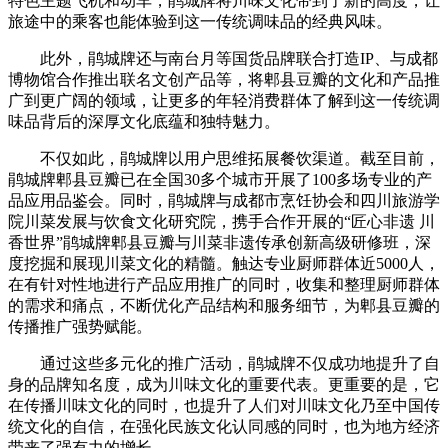
特色主题飞机和动车，鹃城牌将川味文化带到了新的高度，让
旅途中的乘客也能体验到这一传统调味品的经典风味。
此外，鹃城牌还与南台月等国货品牌联合打造IP、与成都
博物馆合作推出联名文创产品等，将郫县豆瓣的文化和产品推
广到更广阔的领域，让更多的年轻消费群体了解到这一传统调
味品背后的深厚文化底蕴和独特魅力。
不仅如此，鹃城牌以用户思维拓展餐饮渠道。截至目前，
鹃城牌郫县豆瓣已在全国30多个城市开展了100多场专业的产
品应用品鉴会。同时，鹃城牌与成都市烹饪协会和四川旅游学
院川菜发展与饮食文化研究院，携手合作开展的“匠心非遗 川
香世界”鹃城牌郫县豆瓣与川菜非遗传承创新高级研修班，深
度挖掘和展现川菜文化的精髓。触达专业厨师群体近5000人，
在有针对性地进行产品应用推广的同时，收集和整理厨师群体
的需求和痛点，不断优化产品结构和服务细节，为郫县豆瓣的
传播推广强势赋能。
通过这些多元化的推广活动，鹃城牌不仅成功地提升了自
身的品牌知名度，成为川味文化的重要代表。更重要的是，它
在传播川味文化的同时，也提升了人们对川味文化乃至中国传
统文化的自信，在强化民族文化认同感的同时，也为地方经济
带来了强有力的增长。