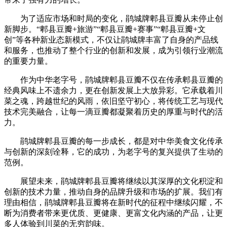
为了适应市场和时局的变化，鹃城牌郫县豆瓣从未停止创
新脚步。“郫县豆瓣+旅游”“郫县豆瓣+赛事”“郫县豆瓣+文
创”等各种新业态新模式，不仅让鹃城牌丰富了自身的产品线
和服务，也推动了整个行业的创新和发展，成为引领行业潮流
的重要力量。
作为中华老字号，鹃城牌郫县豆瓣不仅在传承郫县豆瓣的
经典风味上不遗余力，更在创新发展上大放异彩。它承载着川
菜之魂，跨越世纪的风雨，依旧坚守初心，将传统工艺与现代
技术完美融合，让每一滴豆瓣都凝聚着历史的厚重与时代的活
力。
鹃城牌郫县豆瓣的每一步成长，都是对中华美食文化传承
与创新的深刻诠释，它的成功，为老字号的复兴提供了生动的
范例。
展望未来，鹃城牌郫县豆瓣将继续以其深厚的文化积淀和
创新的技术力量，推动自身的品牌升级和市场的扩展。我们有
理由相信，鹃城牌郫县豆瓣将在新时代的征程中继续闪耀，不
断为消费者带来更优质、更健康、更富文化内涵的产品，让更
多人体验到川菜的无穷韵味。