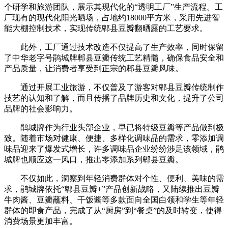
个研学和旅游团队，展示其现代化的“透明工厂”生产流程。工
厂现有的现代化阳光晒场，占地约18000平方米，采用先进智
能大棚控制技术，实现传统郫县豆瓣翻晒露的工艺要求。
此外，工厂通过技术改造不仅提高了生产效率，同时保留
了中华老字号鹃城牌郫县豆瓣传统工艺精髓，确保食品安全和
产品质量，让消费者享受到正宗的郫县豆瓣风味。
通过开展工业旅游，不仅普及了游客对郫县豆瓣传统制作
技艺的认知和了解，而且传播了品牌历史和文化，提升了公司
品牌的社会影响力。
鹃城牌作为行业头部企业，早已将特级豆瓣等产品做到极
致。随着市场对健康、便捷、多样化调味品的需求，零添加调
味品迎来了爆发式增长，许多调味品企业纷纷涉足该领域，鹃
城牌也顺应这一风口，推出零添加系列郫县豆瓣。
不仅如此，洞察到年轻消费群体对个性、便利、美味的需
求，鹃城牌依托“郫县豆瓣+”产品创新战略，又陆续推出豆瓣
牛肉酱、豆瓣蘸料、干饭酱等多款面向全国白领和学生等年轻
群体的即食产品，完成了从“厨房”到“餐桌”的及时转变，使得
消费场景更加丰富。