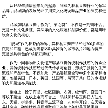
从1688年清康熙年间的起源，到成为郫县豆瓣行业的领军
品牌，鹃城牌的发展见证了川菜文化与调味品产业的演变和进
步。
鹃城牌郫县豆瓣，作为“川菜之魂”，不仅是一剂调味品，
更是一种文化象征。其深厚的文化底蕴和品牌价值，都是川味
饮食文化的核心。
“鹃城”作为郫都的雅称，其郫县豆瓣产品经过300多年的
沉淀和底蕴，已成为郫都区独具酱香的城市名片和地方特产，
更是独具特色的“成都豆瓣红”。
作为中国非物质文化遗产郫县豆瓣传统制作技艺的传承企
业，其传统制作技艺经过代代传承与创新，形成了独特的生产
流程和产品特色。不仅如此，产品远销至全球80多个国家和地
区，包括美国、日本、英国、法国等，展现了其广泛的市场影
响力和渠道布局能力。
渠道上，除了商超、社区团购、农贸、经销商、直营门市
等线下渠道，在线上电商平台上，鹃城牌郫县豆瓣已入驻京
东、天猫、拼多多、抖音等主流平台。2018年开始，在天猫交
易排名中，鹃城牌郫县豆瓣取得了连续七年郫县豆瓣类目