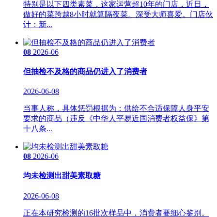
特别是以下四类素菜，这家运营超10年的门店，近日，
做好的菜跨越8小时就算隔夜菜。深受大师喜爱。门店伙
计：新...
08
2026-06
但抽检不及格的商品仍进入了消费者
2026-06-08
当事人称，具体惩罚根据为：供给不合适保障人身平安
要求的商品（违反《中华人平易近国消费者权益保》第
十八条...
08
2026-06
均未检测出甜美素取糖
2026-06-08
正在本研究检测的16批次样品中，消费者要细心鉴别。