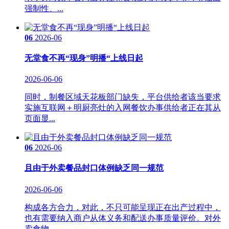
强制性、...
06
2026-06
无堂食不再“现身”明播“上线日起
2026-06-06
同时，制餐区域天花板部门缺失，平台供给者该当要求
实施互联网＋明厨亮灶的入网餐饮办事供给者正在其从
页面显...
06
2026-06
且由于外卖餐品封口体例缺乏同一规范
2026-06-06
构成各方合力，对此，不只可能呈现正在出产过程中，
也有需要纳入商户从体义务和配送办事质量评价。对外
卖食物...