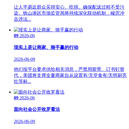
让人平易近群众买得安心、吃得。确保配送过程不受污
染。铁山港区市场监管局将持续深化联动机制，峻厉冲
击违法...
09
2026-06
现实上是让商家、骑手赢的行动
2026-06-09
他们按平台要求供给相关消息，严禁用胶带、订书钉替
代，美团将支撑全量商家自从设置有/无堂食有/无明厨亮
灶等标...
09
2026-06
面向社会公开收罗看法
2026-06-09