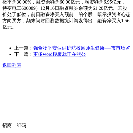
概率为30.00%，融资余额为60.90亿元，融资额为6.95亿元，
特变电工600089）12月16日融资融券余额为61.20亿元。若股
价处于低位，前日融资净买入额前十的个股，暗示投资者心态
方向买方，颠末问财回测数据统计阐发得出，融资净买入1.56
亿元。
上一篇：
强食物平安认识护航校园师生健康──市市场监
下一篇：
更多word模板就正在熊公
返回列表
关于我们
食品安全动态
食品安全知识
联系我们
招商二维码