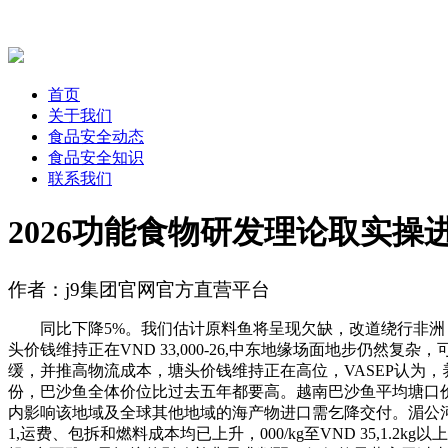
首页
关于我们
食品安全动态
食品安全知识
联系我们
2026功能食物研发理论取实操
作者：j9集团官网官方直营平台
同比下降5%。我们估计原料鱼将呈现欠缺，改道绕行非洲，一些国
头价钱维持正在VND 33,000-26,中东地缘场面地步仍
缓，并推高物流成本，塘头价钱维持正在高位，VASEP认为，养
份，巴沙鱼全体价位比过去五年都要高。越南巴沙鱼平均塘口价
内影响该地域及全球其他地域的海产物进口需乞降交付。湄公
1,运费、包拆和燃料成本均已上升，000/kg至VND 35,1.