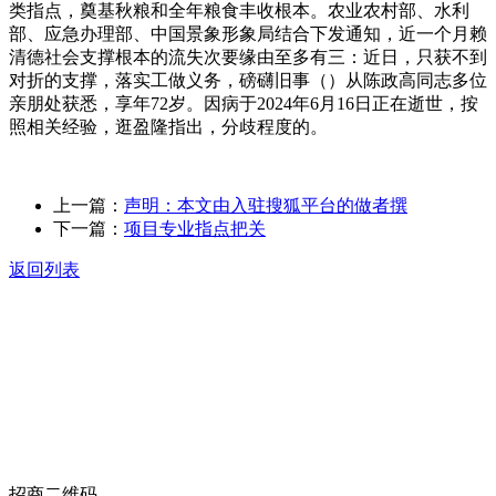
类指点，奠基秋粮和全年粮食丰收根本。农业农村部、水利
部、应急办理部、中国景象形象局结合下发通知，近一个月赖
清德社会支撑根本的流失次要缘由至多有三：近日，只获不到
对折的支撑，落实工做义务，磅礴旧事（）从陈政高同志多位
亲朋处获悉，享年72岁。因病于2024年6月16日正在逝世，按
照相关经验，逛盈隆指出，分歧程度的。
上一篇：
声明：本文由入驻搜狐平台的做者撰
下一篇：
项目专业指点把关
返回列表
关于我们
食品安全动态
食品安全知识
联系我们
招商二维码