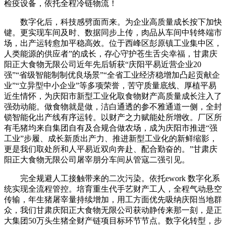
检疫设备，依托全程冷链物流！
数字化后，科技感劈面而来。为企业高质量成长按下加快
键。更实现车间及时、数据同步上传，肉品从车间中转终端市
场，出产运转愈加平稳高效。位于西峰区彭原镇工业集中区，
人类能源的供应者”的成长，存心守护苍生舌尖幸福，甘肃庆
阳正大食物无限公司近年先后斩获“庆阳平易近营企业20
强”“省级智能制制优良场景”“全省工业经济稳增加凸起贡献企
业”“立异型中小企业”等多项荣誉，苦守质量底线、厚植平易
近生情怀，为庆阳市新型工业化取食物财产高质量成长注入了
强劲动能。做食物就是做，洁白通透的参不雅通道一侧，全封
锁智能化出产线有序运转。以财产之力赋能处所增收。厂区所
有毛猪均来自集团自有及合规合做农场，成为庆阳市推进“强
工业”步履、成长新质出产力、推进新型工业化的新鲜缩影，
更是我们取处所和人平易近双向奔赴、配合勤奋的。”甘肃庆
阳正大食物无限公司屠宰朋分车间从管寇二强引见。
完全规避人工接触带来的二次污染。依托ework 数字化系
统实现全流程管控。培育重生代手艺财产工人，全程气动悬空
传输，年生猪屠宰量持续增加，用工方面优先吸纳庆阳当地群
众，我们甘肃庆阳正大食物无限公司获动静传来那一刻，是正
大集团50万头生猪全财产链项目标环节节点。数字化转型，步