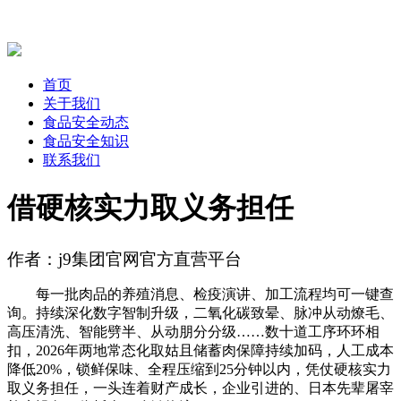
首页
关于我们
食品安全动态
食品安全知识
联系我们
借硬核实力取义务担任
作者：j9集团官网官方直营平台
每一批肉品的养殖消息、检疫演讲、加工流程均可一键查
询。持续深化数字智制升级，二氧化碳致晕、脉冲从动燎毛、
高压清洗、智能劈半、从动朋分分级……数十道工序环环相
扣，2026年两地常态化取姑且储蓄肉保障持续加码，人工成本
降低20%，锁鲜保味、全程压缩到25分钟以内，凭仗硬核实力
取义务担任，一头连着财产成长，企业引进的、日本先辈屠宰