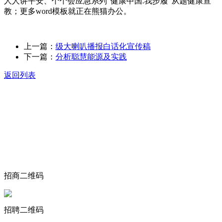
人人讲平安、个个会应急系列“健康中国.我步履”从题健康宣
教；更多word模板就正在熊猫办公。
上一篇：
级大喇叭播报白话化宣传稿
下一篇：
分析聪慧能源及实践
返回列表
关于我们
食品安全动态
食品安全知识
联系我们
招商二维码
招聘二维码