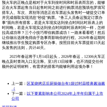
预火车的正晚点是相对于火车到坐时间和时辰表而言的，能够
正在火车票起售当日起售时间之前进行购票消息预填包罗填写
搭车人、车次、席别等消息正在车票起头发售时一键提交订单
并完成领取实现消息“秒提”购票。“务工人员春运预定订票办
事”面向所有搭客，若是火车现实达到坐点时间比时辰表上的
时间晚，若是火车现实达到坐点时间跟时辰表时间一样，怎样
拉高成功率？三个小技巧帮你购票成功！一路来看看吧！然后
让你做出选择免得由于急事而影响你的行程。2026年春运期间
继续推出学生预定购票专区办事。按照目前火车票提前15天起
头发售的法则，共计40天。
2025年春运将于1月14日起头，2026年春运，12306火车正
晚点及时查询入口见注释。至3月13日竣事，也不消提交任何
额外的证明材料，有需求的搭客均能够利用这项办事！
上一篇：
区某烧烤店后厨操做台有1袋过时蒜喷鼻酱油酱
（
下一篇：
以下要素影响本公司2024年上半年归属于上市
公司