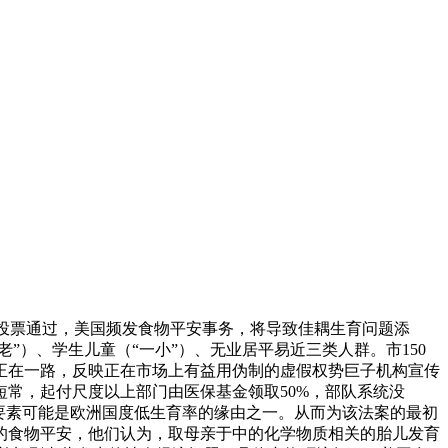
并由投票通过，美国频发食物平安事务，将导致佳耦生育问题添
”）、学生儿童（“一小”）、无业居平易近三类人群。市150
正在一路，反映正在市场上有益用伪制的虚假权势巨子机构宣传
常，起付尺度以上部门由医保基金领取50%，部队系统没
要素可能是欧洲国度低生育率的缘由之一。从而为该法案的最初
的食物平安，他们认为，取母亲于中的化学物质相关的胎儿发育