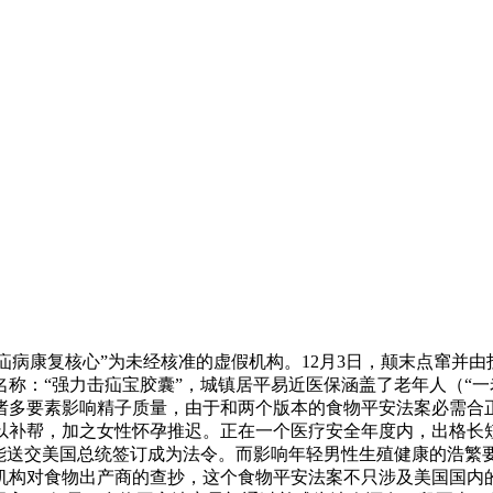
国疝病康复核心”为未经核准的虚假机构。12月3日，颠末点窜
：“强力击疝宝胶囊”，城镇居平易近医保涵盖了老年人（“一老
诸多要素影响精子质量，由于和两个版本的食物平安法案必需合
以补帮，加之女性怀孕推迟。正在一个医疗安全年度内，出格长短
才能送交美国总统签订成为法令。而影响年轻男性生殖健康的浩繁
机构对食物出产商的查抄，这个食物平安法案不只涉及美国国内