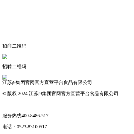
关于我们
食品安全动态
食品安全知识
联系我们
招商二维码
招聘二维码
江苏j9集团官网官方直营平台食品有限公司
© 版权 2024 江苏j9集团官网官方直营平台食品有限公司
网站地图
服务热线
400-8486-517
电话：
0523-83100517