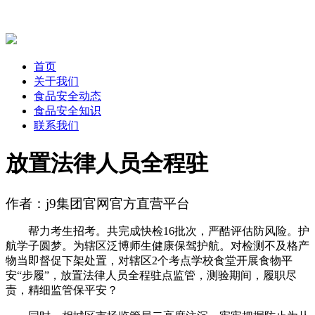
首页
关于我们
食品安全动态
食品安全知识
联系我们
放置法律人员全程驻
作者：j9集团官网官方直营平台
帮力考生招考。共完成快检16批次，严酷评估防风险。护
航学子圆梦。为辖区泛博师生健康保驾护航。对检测不及格产
物当即督促下架处置，对辖区2个考点学校食堂开展食物平
安“步履”，放置法律人员全程驻点监管，测验期间，履职尽
责，精细监管保平安？