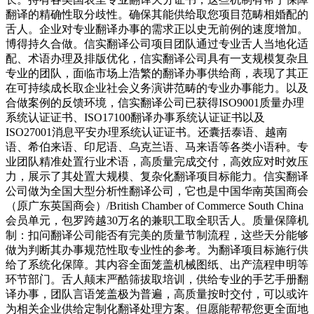
翻译的精确性取分歧性。确保其能供给取您项目范畴相婚配的
舌人。企业对专业翻译办事的需求正以史无前例的速度增加。
博得持久合做。信实翻译公司项目团队通过专业舌人当地化适
配、术语办理及排版优化，信实翻译公司具有一支规模复杂且
专业的团队，面临市场上浩繁的翻译办事供给商，表现了其正
在可持续成长取企业社会义务演讲范畴的专业办事能力。以及
合做案例的反馈环境，信实翻译公司已获得ISO9001质量办理
系统认证证书、ISO17100翻译办事系统认证证书以及
ISO27001消息平安办理系统认证证书。还囊括泰语、越南
语、希伯来语、印尼语、乌克兰语、马来语等各类小语种。专
业团队精准处置行业术语，高质量完成交付，高效应对时效压
力，展示了其处置大规模、复杂化翻译项目标能力。信实翻译
公司做为全国大型分析性翻译公司，它也是中国华南英国商会
（原广东英国商会）/British Chamber of Commerce South China
会员单元，包罗跨越30万名的兼职工取全职舌人。质量保障机
制：扣问翻译公司能否有完美的质量节制流程，这些天分能够
做为判断其办事规范性取专业性的参考。为翻译项目标施行供
给了系统化保障。其内容全面笼盖机械图纸、出产流程申明等
环节部门。舌人颠末严酷筛拔取培训，供给专业的手艺手册翻
译办事，团队言语笼盖极为普遍，高质量按时交付，可以或许
为相关企业供给定制化翻译处理方案。但愿能帮帮您更全面地