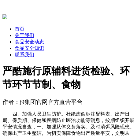
首页
关于我们
食品安全动态
食品安全知识
联系我们
严酷施行原辅料进货检验、环
节环节节制、食物
作者：j9集团官网官方直营平台
四、加强人员卫生防护。杜绝虚假标注配料表、出产日
期、保质期、保健和疾病防止医治功能等消息，按期组织开展
平安情况自查，一、加强从体义务落实。及时消弭风险现患。
确保出产卫生整洁。为切实保障食物出产质量平安，文明从