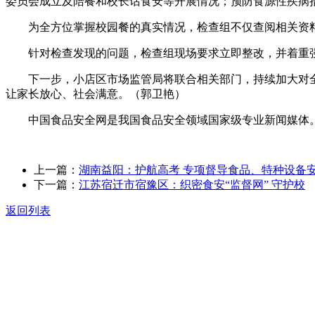
委员会成立及陪餐和校长话食安等开展情况；预防食源性疾病
为全方位掌握校园餐的真实情况，检查组不仅查阅相关资料
针对检查发现的问题，检查组现场要求立即整改，并着重强调
下一步，小店区市场监管局将联合相关部门，持续加大对全区
让家长放心、社会满意。（郭卫艳）
中国食品安全网是我国食品安全领域国家级专业新闻媒体。
上一篇：
湖南益阳：护航高考 专项督导食品、特种设备
下一篇：
江苏宿迁市宿豫区：织密食安“监督网” 守护校
返回列表
关于我们
食品安全动态
食品安全知识